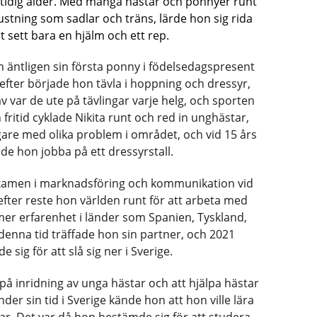
i tidig ålder. Med många hästar och ponnyer runt 
stning som sadlar och träns, lärde hon sig rida 
t sett bara en hjälm och ett rep.
on äntligen sin första ponny i födelsedagspresent 
refter började hon tävla i hoppning och dressyr, 
v var de ute på tävlingar varje helg, och sporten 
n fritid cyklade Nikita runt och red in unghästar, 
gare med olika problem i området, och vid 15 års 
de hon jobba på ett dressyrstall.
examen i marknadsföring och kommunikation vid 
efter reste hon världen runt för att arbeta med 
mer erfarenhet i länder som Spanien, Tyskland, 
denna tid träffade hon sin partner, och 2021 
 sig för att slå sig ner i Sverige.
på inridning av unga hästar och att hjälpa hästar 
r sin tid i Sverige kände hon att hon ville lära 