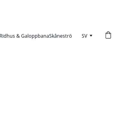
Ridhus & Galoppbana
Skåneströ
SV