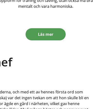
oppform för träning och tävling, utan också må bra 
mentalt och vara harmoniska.
Läs mer
hef
nderna, och med ett av hennes första ord som 
ka) var det ingen tvekan om att hon skulle bli en 
or ägde en gård i närheten, vilket gav henne 