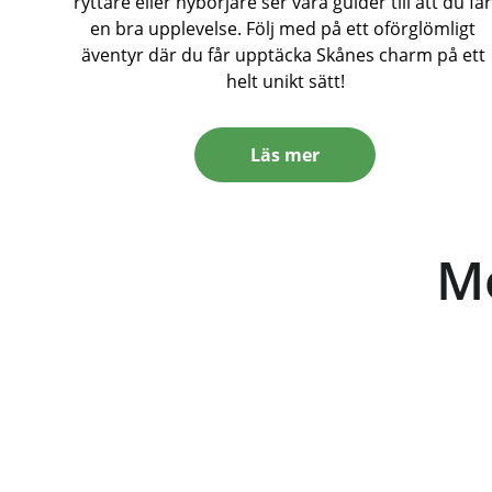
ryttare eller nybörjare ser våra guider till att du får
en bra upplevelse. Följ med på ett oförglömligt 
äventyr där du får upptäcka Skånes charm på ett 
helt unikt sätt!
Läs mer
Mö