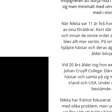
möjligheten att börja rida 
sig men minimalt med utru
med i stor
När Nikita var 11 år fick h
av sina föräldrar. Kort dä
och innan de visste ordet a
blev allt mer seriös. På si
hjälpte hästar och deras ä
ålder börja
Vid 20 års ålder tog hon 
Johan Cruyff College. Där
hästar och samla på sig 
Irland och USA. Under 
bestämde de
Nikita har främst fokuserat 
med olika problem, men unde