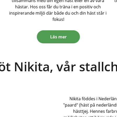
 
tillsammans med din egen häst eller en av våra 
t
hästar. Hos oss får du träna i en positiv och 
inspirerande miljö där både du och din häst står i 
fokus!
Läs mer
t Nikita, vår stallc
Nikita föddes i Nederlä
"paard" (häst på nederländs
hästtjej. Hennes farbr