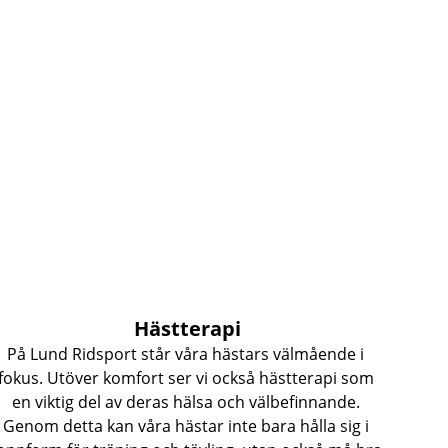
Hästterapi
På Lund Ridsport står våra hästars välmående i 
fokus. Utöver komfort ser vi också hästterapi som 
en viktig del av deras hälsa och välbefinnande. 
Genom detta kan våra hästar inte bara hålla sig i 